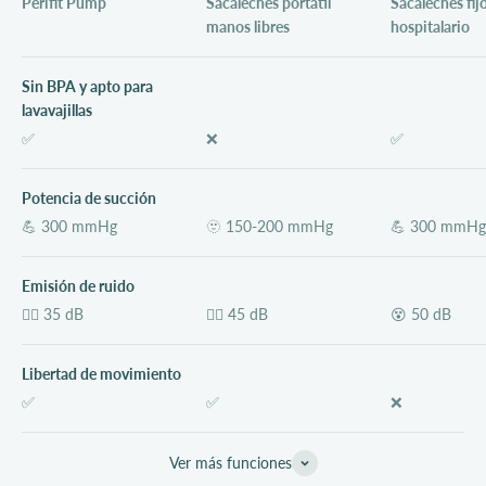
Perifit Pump
Sacaleches portátil
Sacaleches fij
manos libres
hospitalario
Sin BPA y apto para
lavavajillas
✅
❌
✅
Potencia de succión
💪 300 mmHg
🫥 150-200 mmHg
💪 300 mmHg
Emisión de ruido
💆‍♀️ 35 dB
😵‍💫 45 dB
😵 50 dB
Libertad de movimiento
✅
✅
❌
Ver más funciones