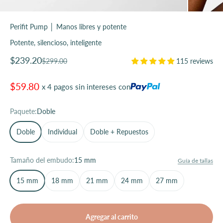
Perifit Pump │ Manos libres y potente
Potente, silencioso, inteligente
Precio de oferta
$239.20
Precio normal
$299.00
115 reviews
$59.80
x 4 pagos sin intereses con
Paquete:
Doble
Doble
Individual
Doble + Repuestos
Tamaño del embudo:
15 mm
Guía de tallas
15 mm
18 mm
21 mm
24 mm
27 mm
Agregar al carrito