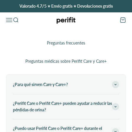
Ir al contenido
Valorado 4.7/5 ⭐️ Envío gratis ⭐️ Devoluciones gratis
Perifit (United States)
Abrir menú de navegación
Abrir búsqueda
Abrir c
Preguntas frecuentes
Preguntas médicas sobre Perifit Care y Care+
¿Para qué sirven Care y Care+?
¿Perifit Care o Perifit Care+ pueden ayudar a reducir las
pérdidas de orina?
¿Puedo usar Perifit Care o Perifit Care+ durante el