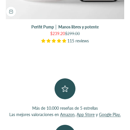
Perifit Pump │ Manos libres y potente
Precio de oferta
Precio normal
$239.20
$299.00
115 reviews
Más de 10.000 reseñas de 5 estrellas
Las mejores valoraciones en
Amazon
,
App Store
y
Google Play.