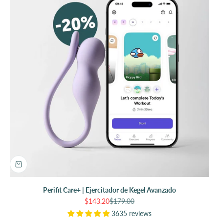
Perifit Care+ | Ejercitador de Kegel Avanzado
Precio de oferta
Precio normal
$143.20
$179.00
3635 reviews