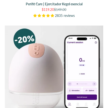
Perifit Care | Ejercitador Kegel esencial
Precio de oferta
Precio normal
$119.20
$149.00
2835 reviews