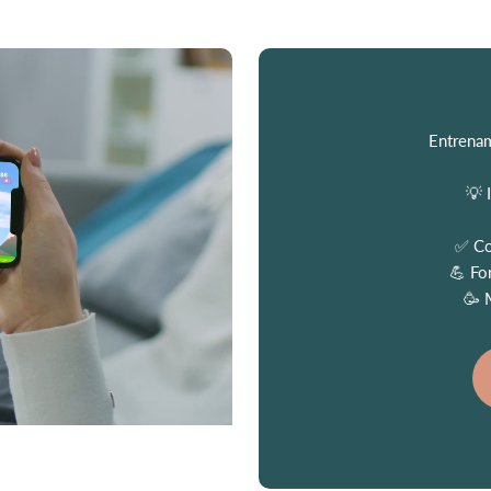
Entrenam
💡 
✅ Con
💪 Fo
🥳 