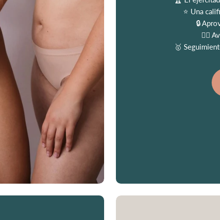
⭐️ Una cali
🔒 Apro
👩‍⚕️ 
🥇 Seguimiento