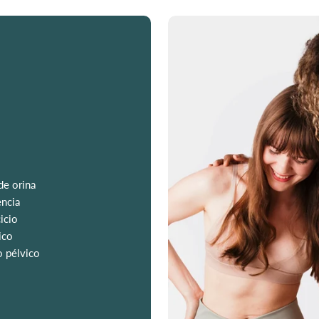
de orina
encia
icio
ico
o pélvico