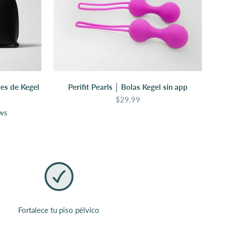
res de Kegel
Perifit Pearls │ Bolas Kegel sin app
rta
Precio de oferta
$29.99
ews
Fortalece tu piso pélvico