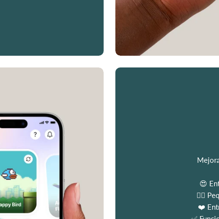
Mejora
😍 En
💆‍♀️ P
❤️ Ent
✅ Funcio