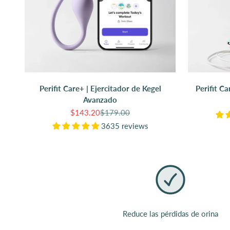
Perifit Care+ | Ejercitador de Kegel
Perifit Ca
Avanzado
Precio de oferta
Precio normal
$143.20
$179.00
3635 reviews
Reduce las pérdidas de orina