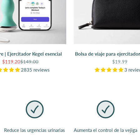
re | Ejercitador Kegel esencial
Bolsa de viaje para ejercitado
Precio de oferta
Precio normal
Precio de ofe
$119.20
$149.00
$19.99
2835 reviews
3 revi
Reduce las urgencias urinarias
Aumenta el control de la vejiga