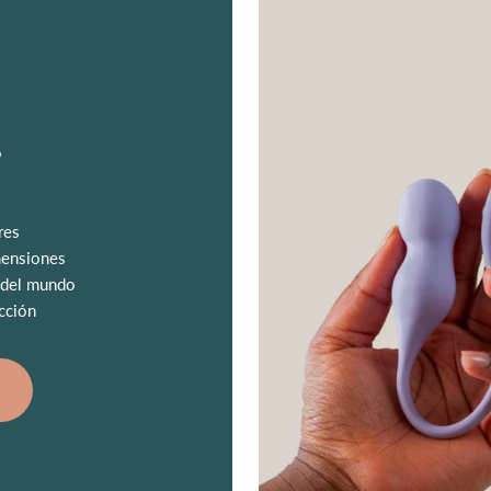
o
res
mensiones
 del mundo
cción