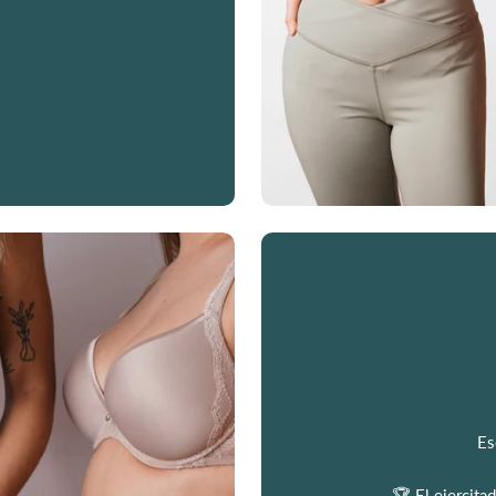
Es
🏆 El ejercit