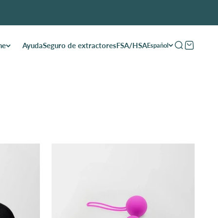
he
Ayuda
Seguro de extractores
FSA/HSA
Abrir búsqued
Abrir carri
Español