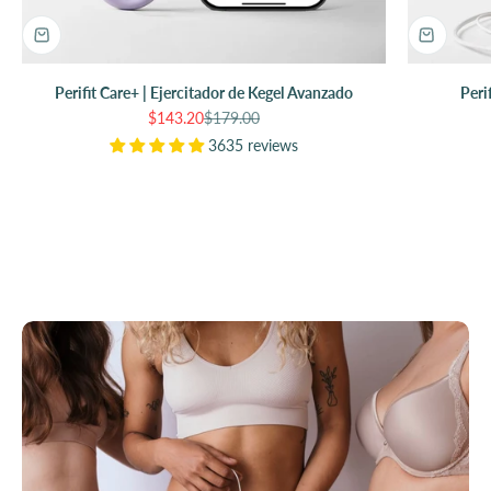
Perifit Care+ | Ejercitador de Kegel Avanzado
Peri
Precio de oferta
Precio normal
$143.20
$179.00
3635 reviews