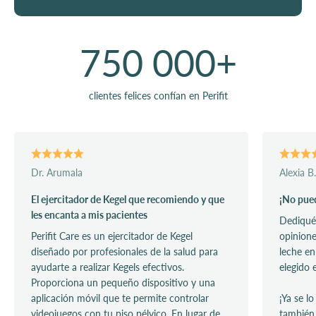
750 000
+
clientes felices confían en Perifit
Dr. Arumala
Alexia B.
El ejercitador de Kegel que recomiendo y que
¡No pued
les encanta a mis pacientes
Dediqué 
Perifit Care es un ejercitador de Kegel
opinione
diseñado por profesionales de la salud para
leche en
ayudarte a realizar Kegels efectivos.
elegido e
Proporciona un pequeño dispositivo y una
aplicación móvil que te permite controlar
¡Ya se l
videojuegos con tu piso pélvico. En lugar de
también